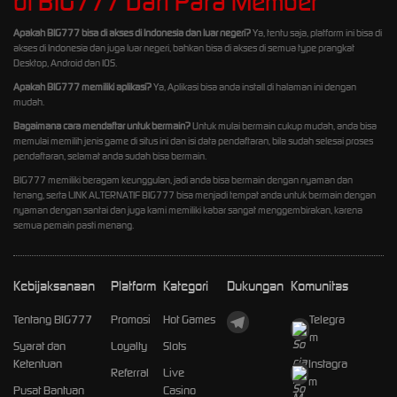
di BIG777 Dari Para Member
Apakah BIG777 bisa di akses di Indonesia dan luar negeri?
Ya, tentu saja, platform ini bisa di
akses di Indonesia dan juga luar negeri, bahkan bisa di akses di semua type prangkat
Desktop, Android dan IOS.
Apakah BIG777 memiliki aplikasi?
Ya, Aplikasi bisa anda install di halaman ini dengan
mudah.
Bagaimana cara mendaftar untuk bermain?
Untuk mulai bermain cukup mudah, anda bisa
memulai memilih jenis game di situs ini dan isi data pendaftaran, bila sudah selesai proses
pendaftaran, selamat anda sudah bisa bermain.
BIG777 memiliki beragam keunggulan, jadi anda bisa bermain dengan nyaman dan
tenang, serta LINK ALTERNATIF BIG777 bisa menjadi tempat anda untuk bermain dengan
nyaman dengan santai dan juga kami memiliki kabar sangat menggembirakan, karena
semua pemain pasti menang.
Kebijaksanaan
Platform
Kategori
Dukungan
Komunitas
Tentang BIG777
Promosi
Hot Games
Telegra
m
Syarat dan
Loyalty
Slots
Ketentuan
Instagra
Referral
Live
m
Pusat Bantuan
Casino