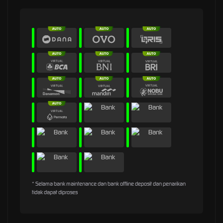
* Selama bank maintenance dan bank offline deposit dan penarikan
tidak dapat diproses