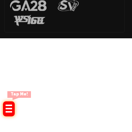
Tap Me!