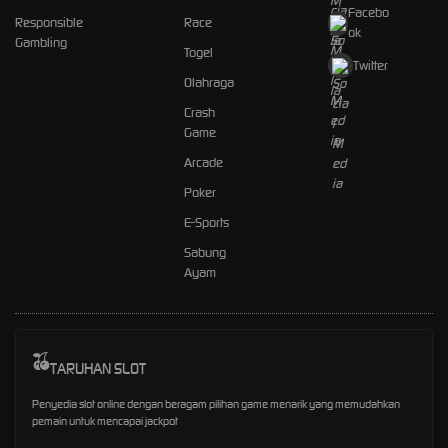
Facebo
Responsible
Race
ok
Gambling
Togel
Twitter
Olahraga
Crash
Game
Arcade
Poker
E-Sports
Sabung
Ayam
TARUHAN SLOT
Penyedia slot online dengan beragam pilihan game menarik yang memudahkan
pemain untuk mencapai jackpot