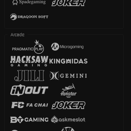
Arcade