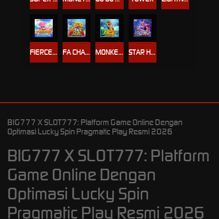
FIERCE FISHING
FA CHAI FISHING
MONKEY KING FISHING
STAR HUNTER
BIG777 X SLOT777: Platform Game Online Dengan
Optimasi Lucky Spin Pragmatic Play Resmi 2026
BIG777 X SLOT777: Platform
Game Online Dengan
Optimasi Lucky Spin
Pragmatic Play Resmi 2026