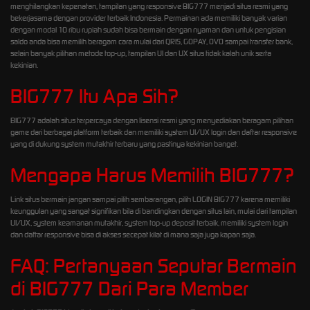
menghilangkan kepenatan, tampilan yang responsive BIG777 menjadi situs resmi yang
bekerjasama dengan provider terbaik Indonesia. Permainan ada memiliki banyak varian
dengan modal 10 ribu rupiah sudah bisa bermain dengan nyaman dan untuk pengisian
saldo anda bisa memilih beragam cara mulai dari QRIS, GOPAY, OVO sampai transfer bank,
selain banyak pilihan metode top-up, tampilan UI dan UX situs tidak kalah unik serta
kekinian.
BIG777 Itu Apa Sih?
BIG777 adalah situs terpercaya dengan lisensi resmi yang menyediakan beragam pilihan
game dari berbagai platform terbaik dan memiliki system UI/UX login dan daftar responsive
yang di dukung system mutakhir terbaru yang pastinya kekinian banget.
Mengapa Harus Memilih BIG777?
Link situs bermain jangan sampai pilih sembarangan, pilih LOGIN BIG777 karena memiliki
keunggulan yang sangat signifikan bila di bandingkan dengan situs lain, mulai dari tampilan
UI/UX, system keamanan mutakhir, system top-up deposit terbaik, memiliki system login
dan daftar responsive bisa di akses secepat kilat di mana saja juga kapan saja.
FAQ: Pertanyaan Seputar Bermain
di BIG777 Dari Para Member