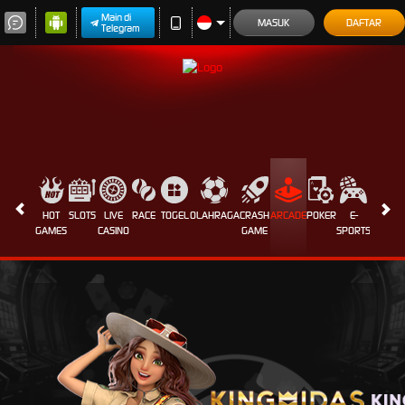
Main di
MASUK
DAFTAR
Telegram
HOT
SLOTS
LIVE
RACE
TOGEL
OLAHRAGA
CRASH
ARCADE
POKER
E-
SABUN
GAMES
CASINO
GAME
SPORTS
AYAM