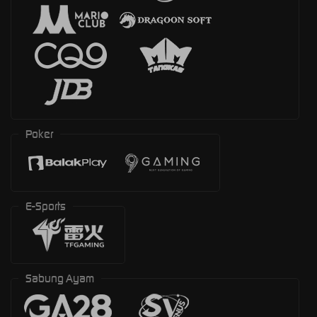
Poker
E-Sports
Sabung Ayam