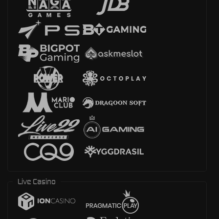
Live Casino