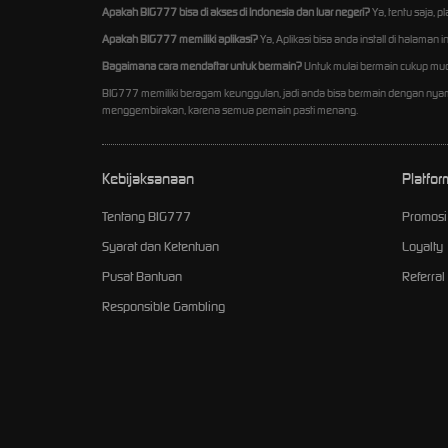
Apakah BIG777 bisa di akses di Indonesia dan luar negeri?
Ya, tentu saja, p
Apakah BIG777 memiliki aplikasi?
Ya, Aplikasi bisa anda install di halaman
Bagaimana cara mendaftar untuk bermain?
Untuk mulai bermain cukup mudah
BIG777 memiliki beragam keunggulan, jadi anda bisa bermain dengan nya
menggembirakan, karena semua pemain pasti menang.
Kebijaksanaan
Platfor
Tentang BIG777
Promosi
Syarat dan Ketentuan
Loyalty
Pusat Bantuan
Referral
Responsible Gambling