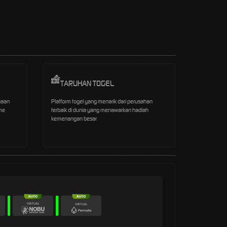
TARUHAN TOGEL
haan
Platform togel yang menarik dari perusahan
ame
terbaik di dunia yang menawarkan hadiah
kemenangan besar