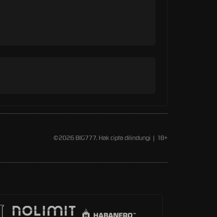
©2026 BIG777. Hak cipta dilindungi | 18+