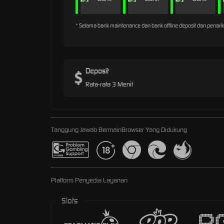
* Selama bank maintenance dan bank offline deposit dan penarik
Deposit
Rata-rata 3 Menit
Tanggung Jawab Bermain
Browser Yang Didukung
Platform Penyedia Layanan
Slots