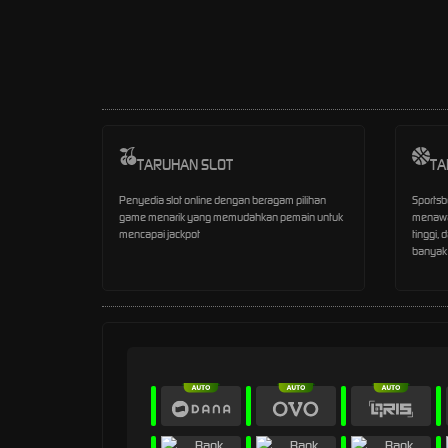
TARUHAN SLOT
TA
Penyedia slot online dengan beragam pilihan
Sportsb
game menarik yang memudahkan pemain untuk
menawar
mencapai jackpot
tinggi,
banyak 