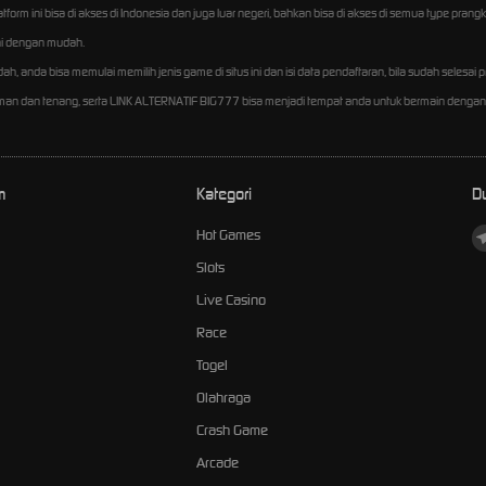
latform ini bisa di akses di Indonesia dan juga luar negeri, bahkan bisa di akses di semua type prang
 ini dengan mudah.
, anda bisa memulai memilih jenis game di situs ini dan isi data pendaftaran, bila sudah selesai
man dan tenang, serta LINK ALTERNATIF BIG777 bisa menjadi tempat anda untuk bermain dengan 
m
Kategori
D
Hot Games
Slots
Live Casino
Race
Togel
Olahraga
Crash Game
Arcade