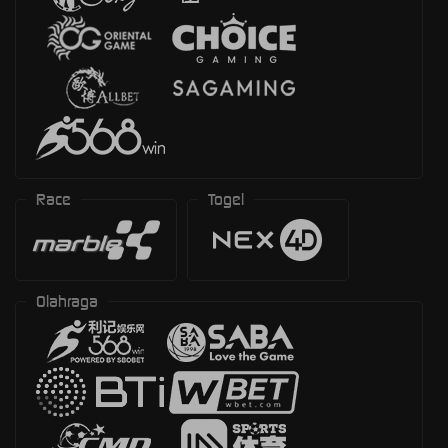
Race
Togel
Olahraga