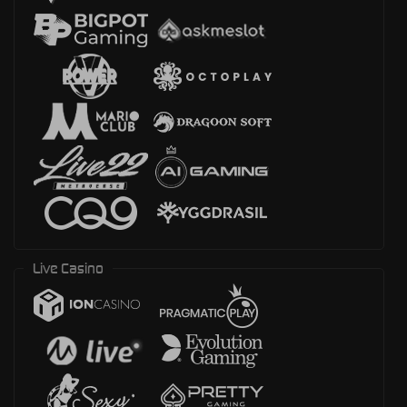
Live Casino