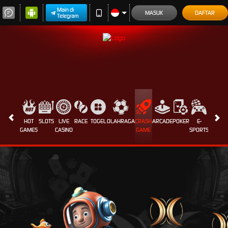
Main di
MASUK
DAFTAR
Telegram
HOT
SLOTS
LIVE
RACE
TOGEL
OLAHRAGA
CRASH
ARCADE
POKER
E-
SABUN
GAMES
CASINO
GAME
SPORTS
AYAM