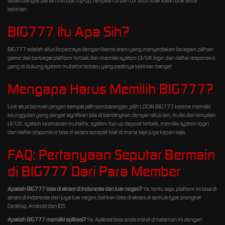
selain banyak pilihan metode top-up, tampilan UI dan UX situs tidak kalah unik serta
kekinian.
BIG777 Itu Apa Sih?
BIG777 adalah situs terpercaya dengan lisensi resmi yang menyediakan beragam pilihan
game dari berbagai platform terbaik dan memiliki system UI/UX login dan daftar responsive
yang di dukung system mutakhir terbaru yang pastinya kekinian banget.
Mengapa Harus Memilih BIG777?
Link situs bermain jangan sampai pilih sembarangan, pilih LOGIN BIG777 karena memiliki
keunggulan yang sangat signifikan bila di bandingkan dengan situs lain, mulai dari tampilan
UI/UX, system keamanan mutakhir, system top-up deposit terbaik, memiliki system login
dan daftar responsive bisa di akses secepat kilat di mana saja juga kapan saja.
FAQ: Pertanyaan Seputar Bermain
di BIG777 Dari Para Member
Apakah BIG777 bisa di akses di Indonesia dan luar negeri?
Ya, tentu saja, platform ini bisa di
akses di Indonesia dan juga luar negeri, bahkan bisa di akses di semua type prangkat
Desktop, Android dan IOS.
Apakah BIG777 memiliki aplikasi?
Ya, Aplikasi bisa anda install di halaman ini dengan