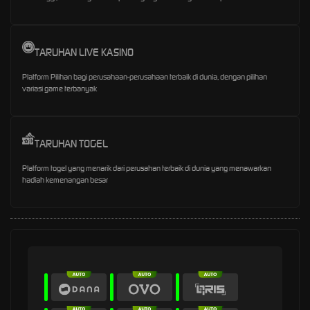
TARUHAN LIVE KASINO
Platform Pilihan bagi perusahaan-perusahaan terbaik di dunia, dengan pilihan
variasi game terbanyak
TARUHAN TOGEL
Platform togel yang menarik dari perusahan terbaik di dunia yang menawarkan
hadiah kemenangan besar