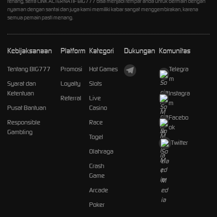
tenang, serta LINK ALTERNATIF BIG777 bisa menjadi tempat anda untuk bermain dengan
nyaman dengan santai dan juga kami memiliki kabar sangat menggembirakan, karena
semua pemain pasti menang.
Kebijaksanaan
Platform
Kategori
Dukungan
Komunitas
Tentang BIG777
Promosi
Hot Games
Telegra
m
Syarat dan
Loyalty
Slots
Ketentuan
Instagra
Referral
Live
m
Pusat Bantuan
Casino
Facebo
Responsible
Race
ok
Gambling
Togel
Twitter
Olahraga
Crash
Game
Arcade
Poker