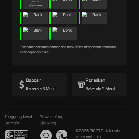
* Selama bank maintenance dan bank offline deposit dan penarikan
tidak dapat diproses
Deposit
Penarikan
Rata-rata 3 Menit
Rata-rata 5 Menit
Tanggung Jawab
Browser Yang
Bermain
Didukung
©2026 BIG777. Hak cipta
dilindungi | 18+