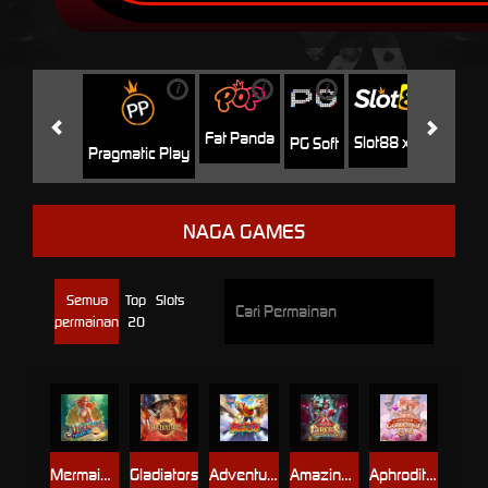
i
i
i
i
i
Facha
Fat Panda
Slot88 x PP
PG Soft
Pragmatic Play
NAGA GAMES
Semua
Top
Slots
permainan
20
Mermaid's Treasure
Gladiators
Adventures Of Caramelo
Amazing Circus
Aphrodite - Goddess of Love