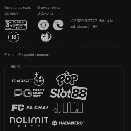
Tanggung Jawab
Browser Yang
Bermain
Didukung
©2026 BIG777. Hak cipta
dilindungi | 18+
Platform Penyedia Layanan
Slots