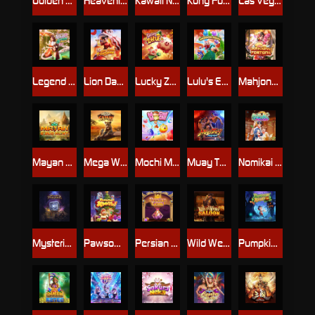
Golden Hatch
Heavenly Sage
Kawaii Neko
Kung Fu Warrior
Las Vegas Party
Legend of the White and Green Snake
Lion Dance Fortune
Lucky Zhu
Lulu's Enchanted Forest
Mahjong Fortune
Mayan Gold Hunt
Mega Wild Safari
Mochi Mochi
Muay Thai Arena
Nomikai Fever
Mysteries of Pandora
Pawsome Xmas
Persian Gems
Wild West Saloon
Pumpkin Night