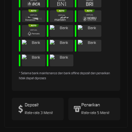
* Selama bank maintenance dan bank offline deposit dan penarikan
tidak dapat diproses
Deposit
Penarikan
Rata-rata 3 Menit
Rata-rata 5 Menit