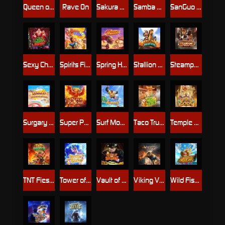
Queen of Aztec
Rave On
Sakura Neko
Samba Fiesta
SanGuo - The Brotherhood
Sexy Christmas Sirens
Spirits Fiesta
Spring Harvest
Stallion Princess
Steampunk Reloaded
Surgary bonanza
Super Phoenix
Surf Monkey
Taco Truck Delight
Temple of Gods
TNT Fiesta
Tower of Riches
Vault of Riches
Viking Valor
Wild Fish Hunter