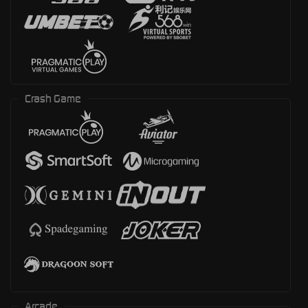
Crash Game
Arcade