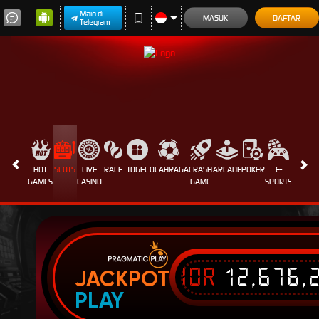
Main di
MASUK
DAFTAR
Telegram
HOT
SLOTS
LIVE
RACE
TOGEL
OLAHRAGA
CRASH
ARCADE
POKER
E-
SABUN
GAMES
CASINO
GAME
SPORTS
AYAM
IDR
12,676,
JACKPOT
PLAY