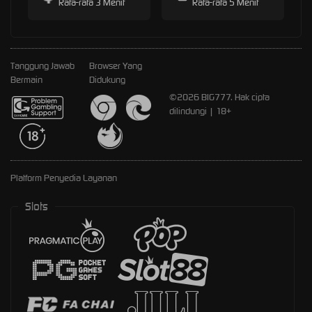
Rata-rata 3 Menit
Rata-rata 5 Menit
Tanggung Jawab
Browser Yang
Bermain
Didukung
©2026 BIG777. Hak cipta
dilindungi | 18+
Platform Penyedia Layanan
Slots