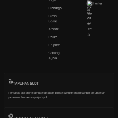
Togel
Twitter
Olahraga
Crash
Game
Arcade
Poker
E-Sports
Sabung
Ayam
TARUHAN SLOT
Penyedia slot online dengan beragam pilihan game menarik yang memudahkan
pemain untuk mencapai jackpot