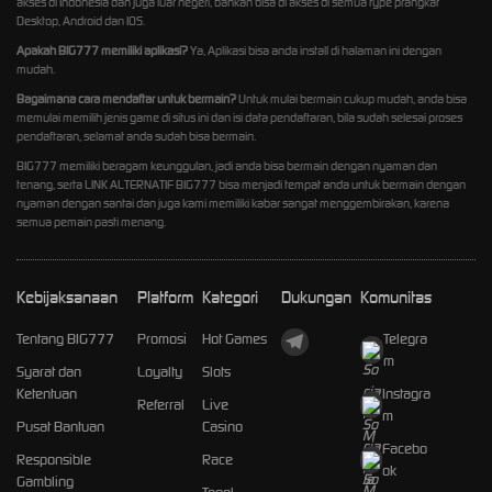
akses di Indonesia dan juga luar negeri, bahkan bisa di akses di semua type prangkat
Desktop, Android dan IOS.
Apakah BIG777 memiliki aplikasi?
Ya, Aplikasi bisa anda install di halaman ini dengan
mudah.
Bagaimana cara mendaftar untuk bermain?
Untuk mulai bermain cukup mudah, anda bisa
memulai memilih jenis game di situs ini dan isi data pendaftaran, bila sudah selesai proses
pendaftaran, selamat anda sudah bisa bermain.
BIG777 memiliki beragam keunggulan, jadi anda bisa bermain dengan nyaman dan
tenang, serta LINK ALTERNATIF BIG777 bisa menjadi tempat anda untuk bermain dengan
nyaman dengan santai dan juga kami memiliki kabar sangat menggembirakan, karena
semua pemain pasti menang.
Kebijaksanaan
Platform
Kategori
Dukungan
Komunitas
Tentang BIG777
Promosi
Hot Games
Telegra
m
Syarat dan
Loyalty
Slots
Ketentuan
Instagra
Referral
Live
m
Pusat Bantuan
Casino
Facebo
Responsible
Race
ok
Gambling