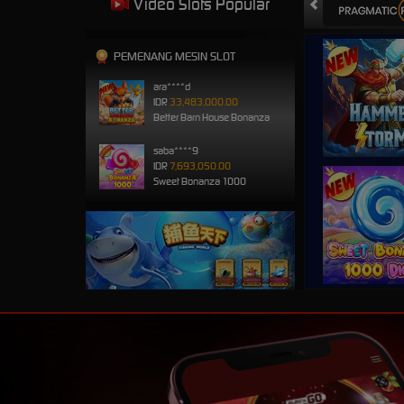
Video Slots Popular
PEMENANG MESIN SLOT
ara****d
IDR
33,483,000.00
Better Barn House Bonanza
saba****9
IDR
7,693,050.00
Sweet Bonanza 1000
galo****u
IDR
7,497,600.00
Gates of Olympus™
wi****4
IDR
6,663,650.00
Gates of Gatot Kaca 1000
saba****9
IDR
4,773,960.00
Sweet Bonanza 1000