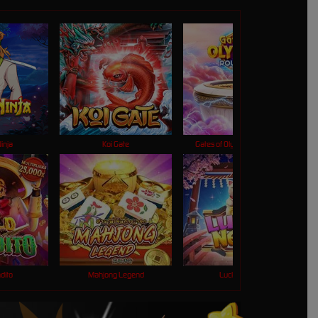
inja
Koi Gate
Gates of Olympus Roulette
dito
Mahjong Legend
Lucky Neko