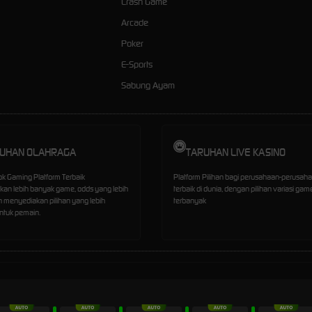
Crash Game
Arcade
Poker
E-Sports
Sabung Ayam
UHAN OLAHRAGA
TARUHAN LIVE KASINO
k Gaming Platform Terbaik
Platform Pilihan bagi perusahaan-perusah
an lebih banyak game, odds yang lebih
terbaik di dunia, dengan pilihan variasi gam
an menyediakan pilihan yang lebih
terbanyak
ntuk pemain.