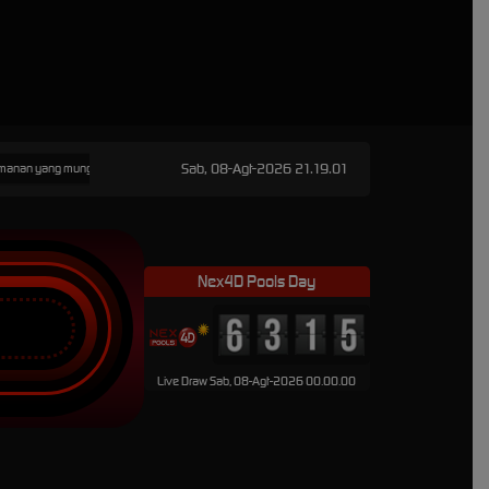
Sab, 08-Agt-2026 21.19.01
ng mungkin ditimbulkan.
Pemeliharaan Terjadwal: MarbleX pada 31-Jul-2026 dari 00.00.00 s
Nex4D Pools Day
Live Draw Sab, 08-Agt-2026 00.00.00