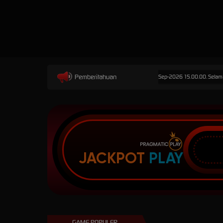
Pemberitahuan
 Virtual Sports pada 30-Jun-2026 dari 15.00.00 sampai 30-Sep-2026 15.00.00. Selama waktu ini
JACKPOT
PLAY
GAME POPULER