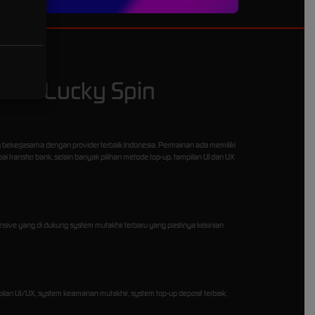
masi Lucky Spin
bekerjasama dengan provider terbaik Indonesia. Permainan ada memiliki
transfer bank, selain banyak pilihan metode top-up, tampilan UI dan UX
nsive yang di dukung system mutakhir terbaru yang pastinya kekinian
mpilan UI/UX, system keamanan mutakhir, system top-up deposit terbaik,