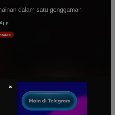
rmainan dalam satu genggaman
 App
stalasi
×