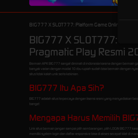
BIG777 X SLOT777: Platform Game Online Dengan 
BIG777 X SLOT777: Plat
Pragmatic Play Resmi 
Bermain APK BIG777 sangat diminati di indonesia karena dengan bermain ga
banyak varian dengan modal 10 ribu rupiah sudah bisa bermain dengan nyama
situs tidak kalah unik serta kekinian.
BIG777 Itu Apa Sih?
BIG777 adalah situs terpercaya dengan lisensi resmi yang menyediakan berag
banget.
Mengapa Harus Memilih BIG
Link situs bermain jangan sampai pilih sembarangan, pilih LOGIN BIG777 karen
memiliki system login dan daftar responsive bisa di akses secepat kilat di man