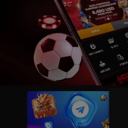
sikat****s
IDR
4,010,400.00
Sweet Bonanza Dice
saba****9
IDR
3,929,150.00
Sweet Bonanza 1000
p***t
IDR
2,980,000.00
Gates of Olympus 1000
saba****9
IDR
2,917,820.00
Sweet Bonanza 1000
sogolho****3
IDR
2,831,880.00
Sweet Bonanza 1000